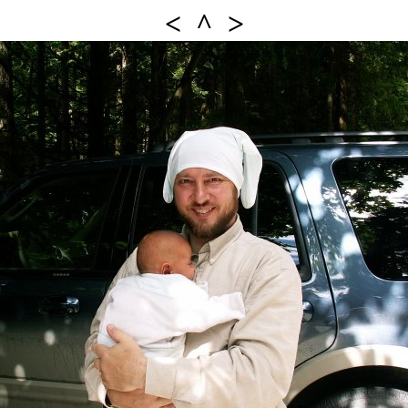
<
^
>